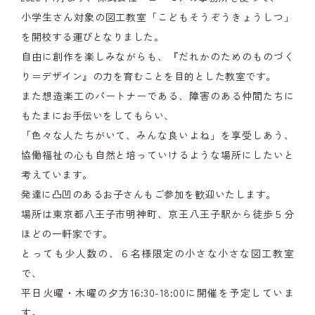
小学生さん対象の図工教室「こどもそうぞうきょうしつ」
を開校する運びとなりました。
自由に創作を楽しみながらも、『だれかのためのものづく
り＝デザイン』の力を育むことを目的とした教室です。
また想造楽工のパートナーである、障害のある仲間たちに
もたまにお手伝いをしてもらい、
「色々な人たちがいて、みんな良いよね」を享受しあう、
協働福祉の心も自然と培っていけるような場所にしたいと
考えています。
発達に凸凹のあるお子さんもご参加を歓迎いたします。
場所は東京都八王子市明神町、京王八王子駅から徒歩５分
ほどの一軒家です。
とっても少人数の、６名様限定の小さな小さな図工教室
で、
平日火曜・木曜の夕方16:30-18:00に開催を予定していま
す。