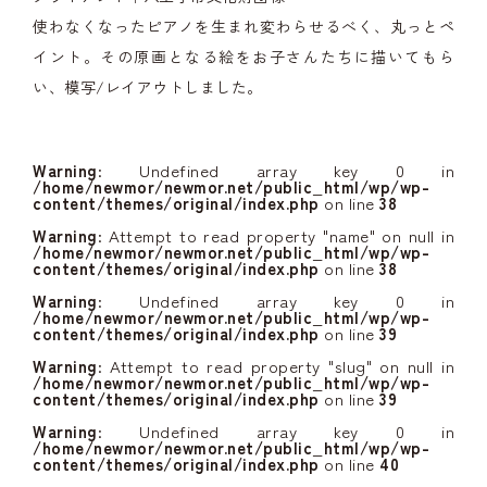
使わなくなったピアノを生まれ変わらせるべく、丸っとペ
イント。その原画となる絵をお子さんたちに描いてもら
い、模写/レイアウトしました。
Warning
: Undefined array key 0 in
/home/newmor/newmor.net/public_html/wp/wp-
content/themes/original/index.php
on line
38
Warning
: Attempt to read property "name" on null in
/home/newmor/newmor.net/public_html/wp/wp-
content/themes/original/index.php
on line
38
Warning
: Undefined array key 0 in
/home/newmor/newmor.net/public_html/wp/wp-
content/themes/original/index.php
on line
39
Warning
: Attempt to read property "slug" on null in
/home/newmor/newmor.net/public_html/wp/wp-
content/themes/original/index.php
on line
39
Warning
: Undefined array key 0 in
/home/newmor/newmor.net/public_html/wp/wp-
content/themes/original/index.php
on line
40